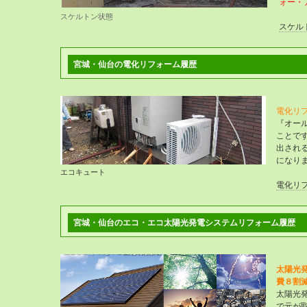
ォー・
スケルトン状態
スケル
宮城・仙台の電化リフォーム履歴
電化リ
『オー
ことで
出され
になり
エコキュート
電化リ
宮城・仙台のエコ・エコ太陽光発電システムリフォーム履歴
太陽光
費８割
太陽光
で元が